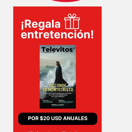
INICIO
PELICULAS
SERIES
TECNOVITOS
T-
PLUS
EVENTOS