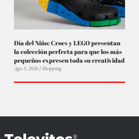
Día del Niño: Crocs y LEGO presentan
la colección perfecta para que los más
pequeños expresen toda su creatividad
Ago 5, 2026
|
Shopping