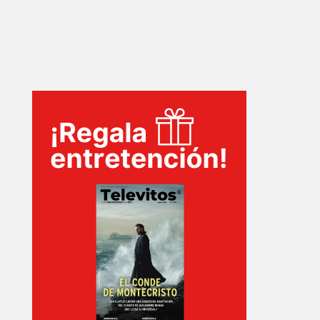
INICIO
PELICULAS
SERIES
TECNOVITOS
T-
PLUS
EVENTOS