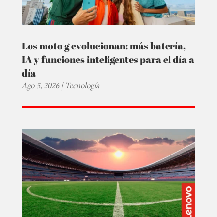
Los moto g evolucionan: más batería,
IA y funciones inteligentes para el día a
día
Ago 5, 2026
|
Tecnología