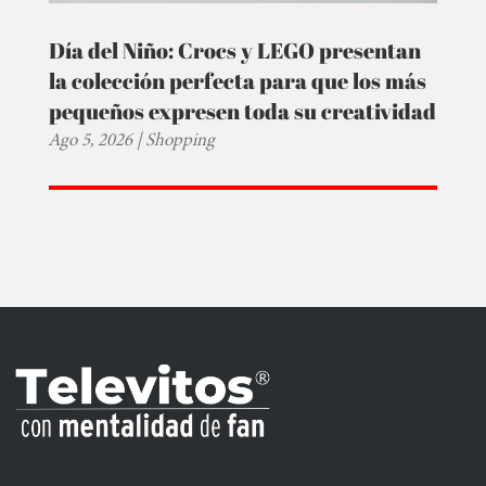
Día del Niño: Crocs y LEGO presentan
la colección perfecta para que los más
pequeños expresen toda su creatividad
Ago 5, 2026
|
Shopping