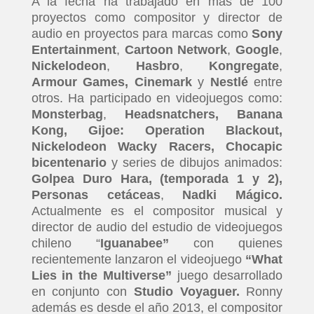
A la fecha ha trabajado en más de 100
proyectos como compositor y director de
audio en proyectos para marcas como
Sony
Entertainment
,
Cartoon Network
,
Google
,
Nickelodeon
,
Hasbro
,
Kongregate
,
Armour Games,
Cinemark
y
Nestl
é
entre
otros. Ha participado en videojuegos como:
Monsterbag
,
Headsnatchers, Banana
Kong, Gijoe: Operation Blackout,
Nickelodeon Wacky Racers, Chocapic
bicentenario
y series de dibujos animados:
Golpea Duro Hara, (temporada 1 y 2),
Personas cet
áceas
,
Nadki Má
gico.
Actualmente es el compositor musical y
director de audio del estudio de videojuegos
chileno “
Iguanabee
”
con quienes
recientemente lanzaron el videojuego
“
What
Lies in the Multiverse”
juego desarrollado
en conjunto con
Studio Voyaguer.
Ronny
además es desde el año 2013, el compositor