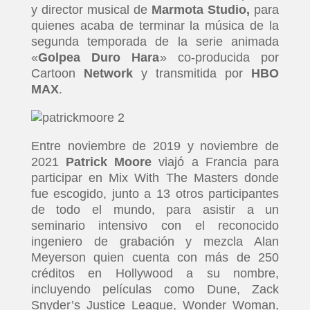
y director musical de
Marmota Studio,
para
quienes acaba de terminar la música de la
segunda temporada de la serie animada
«
Golpea Duro Hara
» co-producida por
Cartoon
Network
y transmitida por
HBO
MAX
.
Entre noviembre de 2019 y noviembre de
2021
Patrick Moore
viajó a Francia para
participar en Mix With The Masters donde
fue escogido, junto a 13 otros participantes
de todo el mundo, para asistir a un
seminario intensivo con el reconocido
INICIO
ingeniero de grabación y mezcla Alan
Meyerson quien cuenta con más de 250
PELICULAS
créditos en Hollywood a su nombre,
incluyendo películas como Dune, Zack
Snyder’s Justice League, Wonder Woman,
SERIES