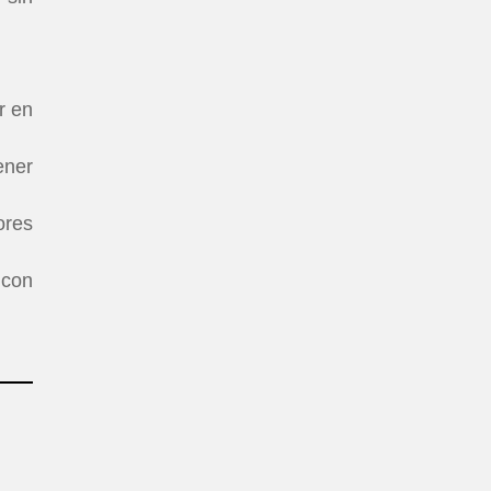
r en
ener
ores
 con