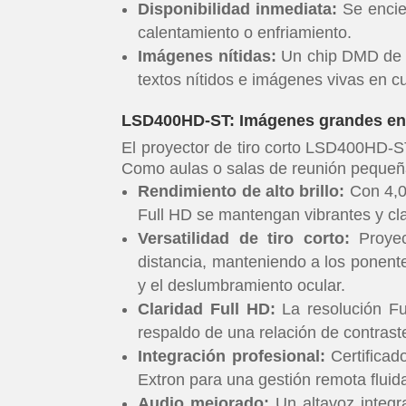
Disponibilidad inmediata:
Se encien
calentamiento o enfriamiento.
Imágenes nítidas:
Un chip DMD de 0
textos nítidos e imágenes vivas en c
LSD400HD-S
T: Imágenes grandes e
El proyector de tiro corto LSD400HD-S
Como aulas o salas de reunión pequeña
Rendimiento de alto brillo:
Con 4,0
Full HD se mantengan vibrantes y cl
Versatilidad de tiro corto:
Proyec
distancia, manteniendo a los ponentes
y el deslumbramiento ocular.
Claridad Full HD:
La resolución Fu
respaldo de una relación de contrast
Integración profesional:
Certificad
Extron para una gestión remota fluid
Audio mejorado:
Un altavoz integr