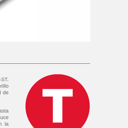
-ST.
illo
d de
asta
duce
n la