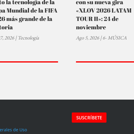
to la tecnología de la
con su nueva gira
a Mundial de la FIFA
«XLOV 2026 LATAM
6 más grande de la
TOUR II»: 24 de
toria
noviembre
27, 2026
|
Tecnología
Ago 5, 2026
|
6- MÚSICA
SUSCRÍBETE
erales de Uso