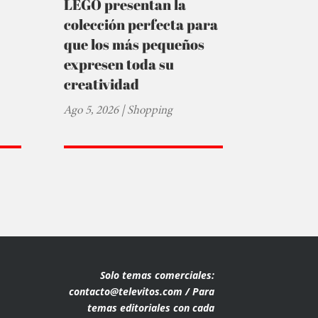
LEGO presentan la
colección perfecta para
que los más pequeños
expresen toda su
creatividad
Ago 5, 2026
|
Shopping
Solo temas comerciales:
contacto@televitos.com / Para
temas editoriales con cada