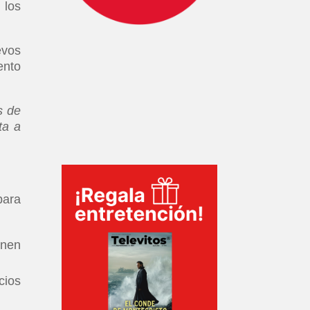
 los
evos
ento
s de
ta a
para
enen
cios