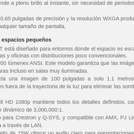
de a pleno brillo al instante, sin necesidad de periodo
.65 pulgadas de precisión y la resolución WXGA prod
ualquier tamaño de pantalla.
n espacios pequeños
T está diseñado para entornos donde el espacio es esc
s y oficinas con distribuciones poco convencionales.
00 lúmenes ANSI. Este modelo garantiza que las imág
aras incluso en salas muy iluminadas.
ta una imagen de 100 pulgadas a solo 1.1 metro
 fuera de la trayectoria de la luz para eliminar las som
ll HD 1080p mantiene todos los detalles definidos, co
e dinámico de 3,000,000:1.
o para Crestron y Q-SYS, y compatible con AMX, PJ Li
a a través de LAN.
ado de 15W ofrece un audio claro para presentaciones