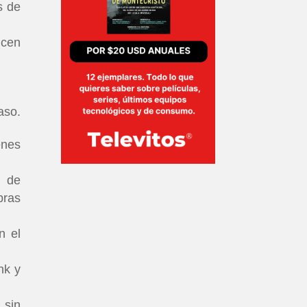
s de
ucen
aso.
enes
s de
bras
n el
nk y
 sin