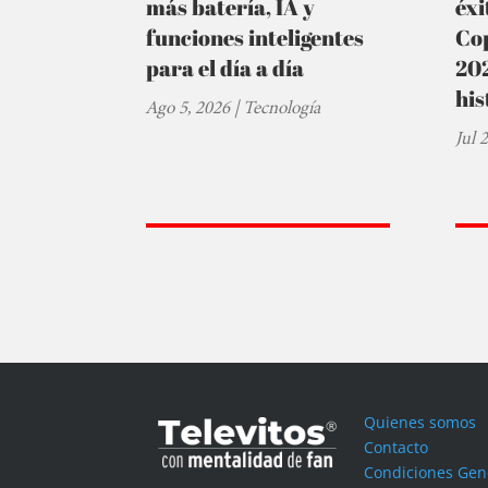
más batería, IA y
éxi
funciones inteligentes
Cop
para el día a día
202
his
Ago 5, 2026
|
Tecnología
Jul 
Quienes somos
Contacto
Condiciones Gen