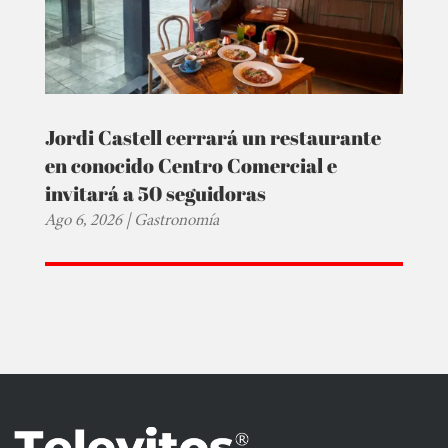
Jordi Castell cerrará un restaurante
en conocido Centro Comercial e
invitará a 50 seguidoras
Ago 6, 2026
|
Gastronomía