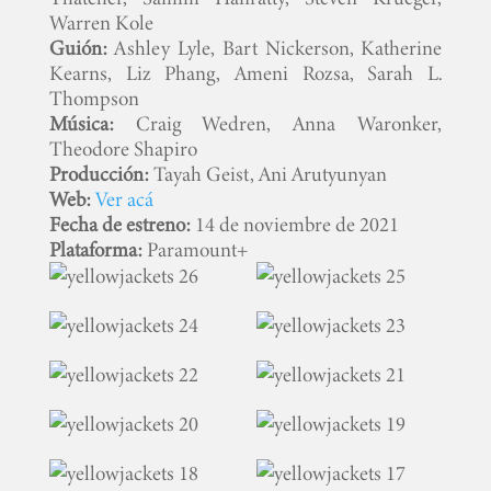
Warren Kole
Guión:
Ashley Lyle, Bart Nickerson, Katherine
Kearns, Liz Phang, Ameni Rozsa, Sarah L.
Thompson
Música:
Craig Wedren, Anna Waronker,
Theodore Shapiro
Producción:
Tayah Geist, Ani Arutyunyan
Web:
Ver acá
INICIO
Fecha de estreno:
14 de noviembre de 2021
Plataforma:
Paramount+
PELICULAS
SERIES
TECNOVITOS
T-