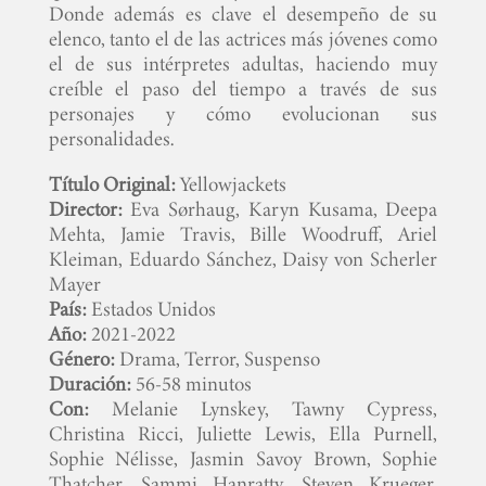
Donde además es clave el desempeño de su
elenco, tanto el de las actrices más jóvenes como
el de sus intérpretes adultas, haciendo muy
creíble el paso del tiempo a través de sus
personajes y cómo evolucionan sus
personalidades.
Título Original:
Yellowjackets
Director:
Eva Sørhaug, Karyn Kusama, Deepa
Mehta, Jamie Travis, Bille Woodruff, Ariel
Kleiman, Eduardo Sánchez, Daisy von Scherler
Mayer
País:
Estados Unidos
Año:
2021-2022
Género:
Drama, Terror, Suspenso
Duración:
56-58 minutos
Con:
Melanie Lynskey, Tawny Cypress,
Christina Ricci, Juliette Lewis, Ella Purnell,
Sophie Nélisse, Jasmin Savoy Brown, Sophie
Thatcher, Sammi Hanratty, Steven Krueger,