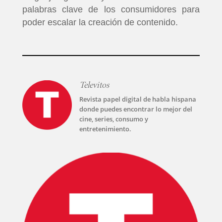
palabras clave de los consumidores para
INICIO
poder escalar la creación de contenido.
PELICULAS
SERIES
Televitos
TECNOVITOS
Revista papel digital de habla hispana
donde puedes encontrar lo mejor del
cine, series, consumo y
T-
entretenimiento.
PLUS
EVENTOS