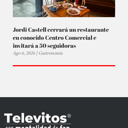
Jordi Castell cerrará un restaurante
en conocido Centro Comercial e
invitará a 50 seguidoras
Ago 6, 2026
|
Gastronomía