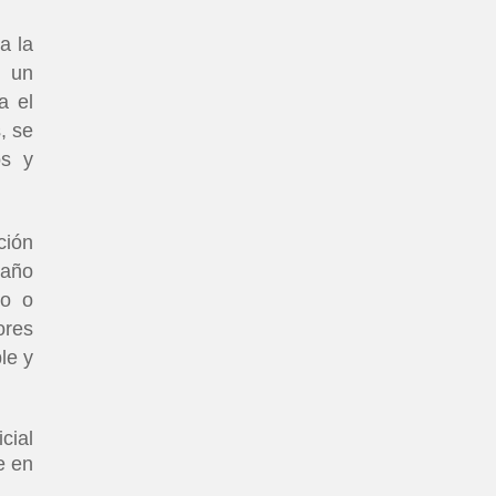
a la
r un
a el
, se
os y
ción
maño
ño o
ores
le y
cial
e en