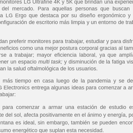
monitores LG Ultrafine 4K y 5K que brindan una experie
 del mercado. Para aquellas personas que buscan
línea LG Ergo que destaca por su diseño ergonómico y
iguración de escritorio más limpia y un entorno de tra
preferir monitores para trabajar, estudiar y para disfr
neficios como una mejor postura corporal gracias al ta
rse a trabajar; mayor eficiencia laboral, ya que amplí
tener un espacio
multi task;
y disminución de la fatiga vis
dan la salud oftalmológica de los usuarios.
n más tiempo en casa luego de la pandemia y se d
LG Electronics entrega algunas ideas para comenzar a a
abajar:
para comenzar a armar una estación de estudio e
te del sol, afecta positivamente en el ánimo y energía, po
entana es ideal, sin embargo, también se pueden encon
consumo energético que suplan esta necesidad.