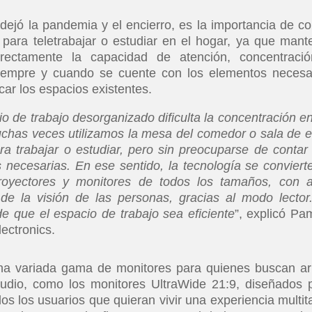
ejó la pandemia y el encierro, es la importancia de co
ara teletrabajar o estudiar en el hogar, ya que mant
rectamente la capacidad de atención, concentraci
 siempre y cuando se cuente con los elementos necesa
car los espacios existentes.
 de trabajo desorganizado dificulta la concentración en
Muchas veces utilizamos la mesa del comedor o sala de e
a trabajar o estudiar
, pero sin preocuparse de contar
necesarias. En ese sentido, la tecnología se conviert
royectores y monitores de todos los tamaños, con a
e la visión de las personas, gracias al modo lector
e que el espacio de trabajo sea eficiente
”, explicó Pa
ectronics.
una variada gama de monitores para quienes buscan a
tudio, como los monitores UltraWide 21:9, diseñados 
os los usuarios que quieran vivir una experiencia multit