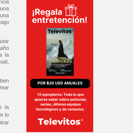
ncia
 una
 una
bajo
utar
maño
a la
ual,
eben
rmar
s la
r lo
trar