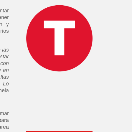
ntar
ener
ón y
rios
 las
star
 con
e en
ltas
. Lo
mela
rmar
para
area