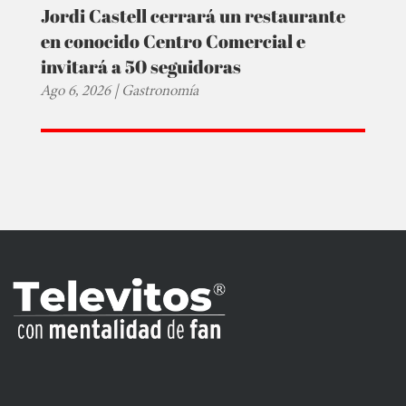
Jordi Castell cerrará un restaurante
en conocido Centro Comercial e
invitará a 50 seguidoras
Ago 6, 2026
|
Gastronomía