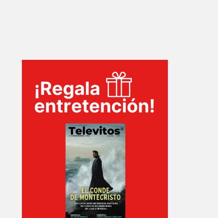
INICIO
PELICULAS
SERIES
TECNOVITOS
T-
PLUS
EVENTOS