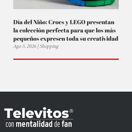
Día del Niño: Crocs y LEGO presentan
la colección perfecta para que los más
pequeños expresen toda su creatividad
Ago 5, 2026
|
Shopping