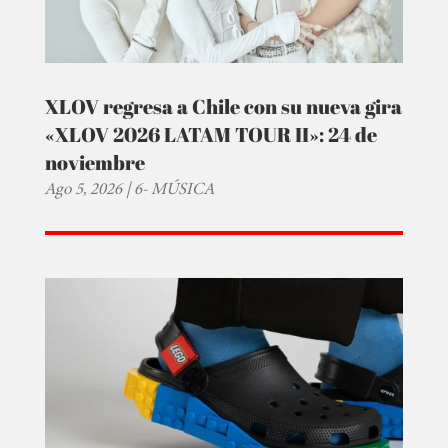
XLOV regresa a Chile con su nueva gira
«XLOV 2026 LATAM TOUR II»: 24 de
noviembre
Ago 5, 2026
|
6- MÚSICA