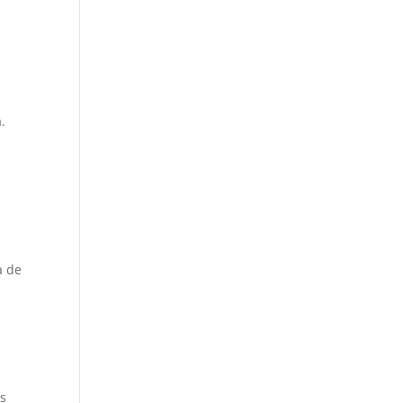
.
a de
os