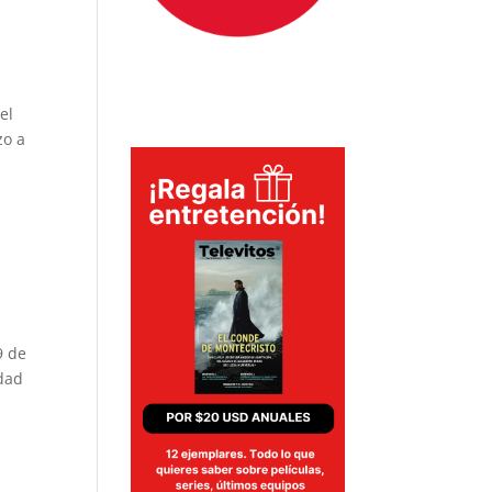
el
zo a
9 de
edad