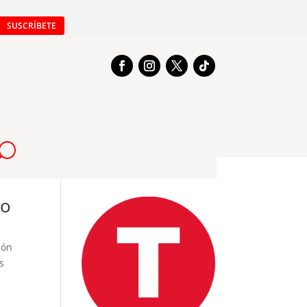
SUSCRÍBETE
ro
ión
s