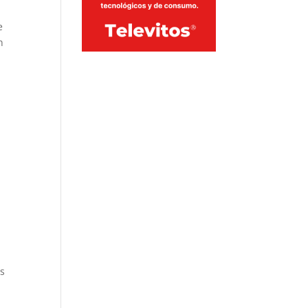
e
n
os