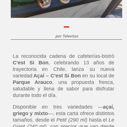
por
Televitos
La reconocida cadena de cafeterías-bistró
C’est Si Bon
, celebrando 13 años de
trayectoria en Chile, lanza su nueva
variedad
Açaí – C’est Si Bon
en su local de
Parque Arauco
, una propuesta fresca,
saludable y llena de sabor para disfrutar
durante todo el día.
Disponible en tres variedades —
açaí,
griego y mixto
—, esta carta ofrece distintos
tamaños, desde el
Petit (290 ml)
hasta el
Le
Giant (740 ml)
, con precios que van desde