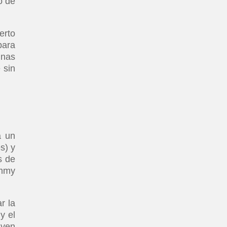
o de
erto
para
Unas
 sin
a un
s) y
s de
immy
r la
y el
 ven