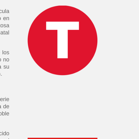
cula
o en
tosa
atal
 los
o no
a su
.
erie
a de
oble
cido