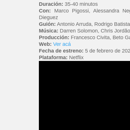
Duración:
35-40 minutos
Con:
Marco Pigossi, Alessandra Neg
Dieguez
Guión:
Antonio Arruda, Rodrigo Batist
Música:
Darren Solomon, Chris Jordã
Producción:
Francesco Civita, Beto G
Web:
Ver acá
Fecha de estreno:
5 de febrero de 20
Plataforma:
Netflix