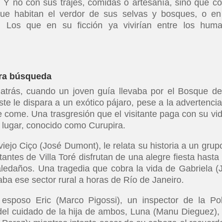
eño. Y no con sus trajes, comidas o artesanía, sino que co
ue habitan el verdor de sus selvas y bosques, o en
. Los que en su ficción ya vivirían entre los hum
ora búsqueda
 atrás, cuando un joven guía llevaba por el Bosque de
 le dispara a un exótico pájaro, pese a la advertencia
e come. Una trasgresión que el visitante paga con su vid
l lugar, conocido como Curupira.
viejo Ciço (José Dumont), le relata su historia a un grup
tantes de Villa Toré disfrutan de una alegre fiesta hasta
ledaños. Una tragedia que cobra la vida de Gabriela (J
aba ese sector rural a horas de Río de Janeiro.
sposo Eric (Marco Pigossi), un inspector de la Pol
del cuidado de la hija de ambos, Luna (Manu Dieguez),