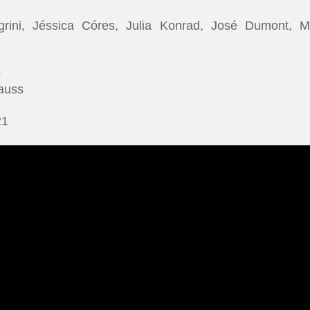
rini, Jéssica Córes, Julia Konrad, José Dumont, 
a
o
auss
21