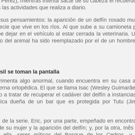
 Perez); mientras intenta sacar de su cabeza el recuerd
las actividades que realiza a diario.
sus pensamientos: la aparición de un delfín rosado mu
ecie que vive en los ríos. Al que sube a su camioneta 
e dejar en el vehículo al estar cerrada la veterinaria. 
o del animal ha sido reemplazado por el de un hombre
sil se toman la pantalla
rimenta algo anormal, cuando encuentra en su casa 
erna ortopédica. El que se llama Isac (Wesley Guimarãe
o a tratar de recuperar el cadáver del delfín a instancia
ática dueña de un bar que es protegida por Tutu (J
de la serie. Eric, por una parte, empeñado en encontra
 su mujer y la aparición del delfín; y, por la otra, Inês 
ella -seres míticos del Bosque de los Cedros- y