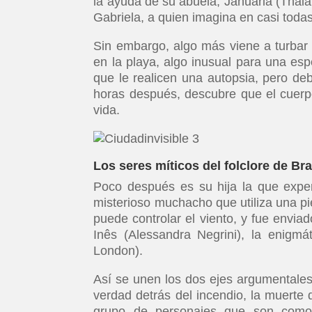
la ayuda de su abuela, Januária (Thaia
Gabriela, a quien imagina en casi todas 
Sin embargo, algo más viene a turbar 
en la playa, algo inusual para una esp
que le realicen una autopsia, pero deb
horas después, descubre que el cuerp
vida.
Los seres míticos del folclore de Bra
Poco después es su hija la que expe
misterioso muchacho que utiliza una pi
puede controlar el viento, y fue enviad
Inês (Alessandra Negrini), la enigm
London).
Así se unen los dos ejes argumentales 
verdad detrás del incendio, la muerte de
grupo de personajes que son como 