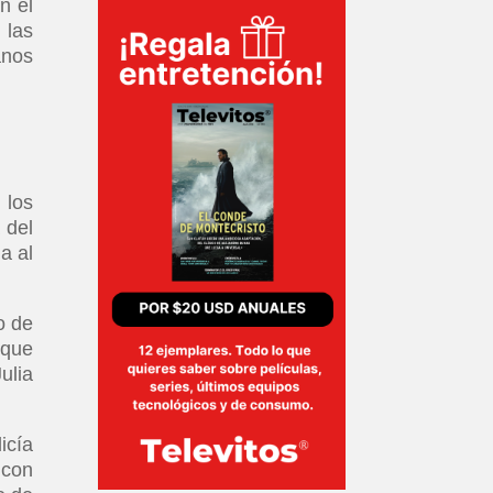
n el
 las
anos
 los
 del
a al
o de
 que
ulia
icía
 con