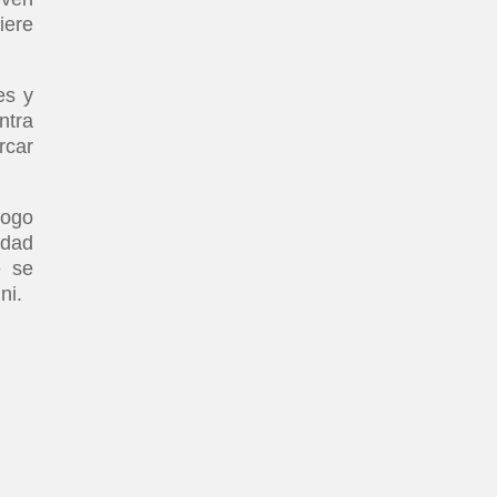
iere
es y
ntra
rcar
logo
udad
e se
ni.