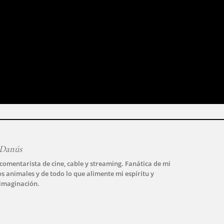
 Danús
 comentarista de cine, cable y streaming. Fanática de mi
los animales y de todo lo que alimente mi espíritu y
imaginación.