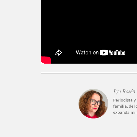
Lya Rosén
Periodista y
familia, de 
expanda mi 