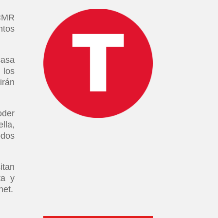
 CMR
ntos
casa
 los
irán
oder
lla,
odos
itan
ta y
net.