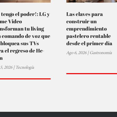
 tengo el poder!: LG y
Las claves para
ime Video
construir un
nsforman tu living
emprendimiento
n comando de voz que
pastelero rentable
sbloquea sus TVs
desde el primer día
a el regreso de He-
Ago 6, 2026
|
Gastronomía
n
5, 2026
|
Tecnología