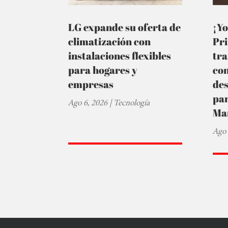
LG expande su oferta de
¡Yo
climatización con
Pr
instalaciones flexibles
tra
para hogares y
co
empresas
de
par
Ago 6, 2026
|
Tecnología
Ma
Ago 