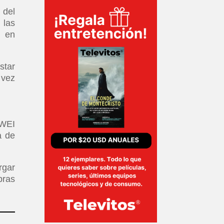
 del
 las
e en
star
 vez
AWEI
a de
rgar
pras