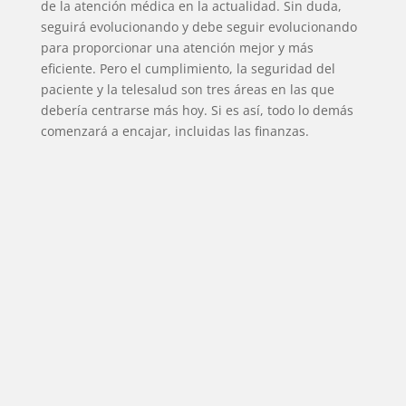
SERIES
de la atención médica en la actualidad. Sin duda,
seguirá evolucionando y debe seguir evolucionando
para proporcionar una atención mejor y más
TECNOVITOS
eficiente. Pero el cumplimiento, la seguridad del
paciente y la telesalud son tres áreas en las que
T-
debería centrarse más hoy. Si es así, todo lo demás
comenzará a encajar, incluidas las finanzas.
PLUS
EVENTOS