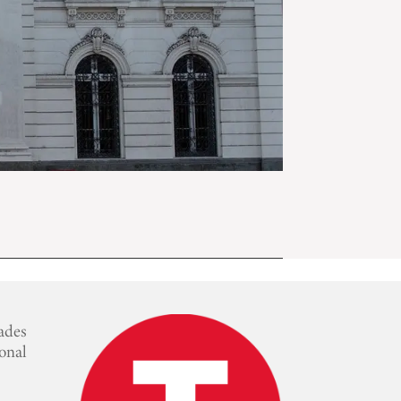
ades
onal