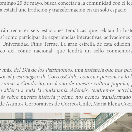
y domingo 25 de mayo, busca conectar a la comunidad con el l
 estatal une tradición y transformación en un solo espacio.
rán recorrer seis estaciones temáticas que relatan la histo
í como participar de experiencias interactivas, activaciones
a Universidad Finis Terrae. La gran estrella de esta edición
ico del cómic nacional, que tendrá un sello conmemora
z más, del Día de los Patrimonios, una instancia que nos per
ocial y estratégico de CorreosChile: conectar personas a lo 
 sumar a Condorito, un ícono de nuestra cultura popular, 
a abierta a toda la ciudadanía. Además, tendremos activid
ás sobre nuestra historia y cómo nos hemos transformado 
 de Asuntos Corporativos de CorreosChile, María Elena Coop