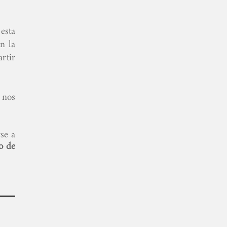
esta
n la
artir
 nos
se a
o de