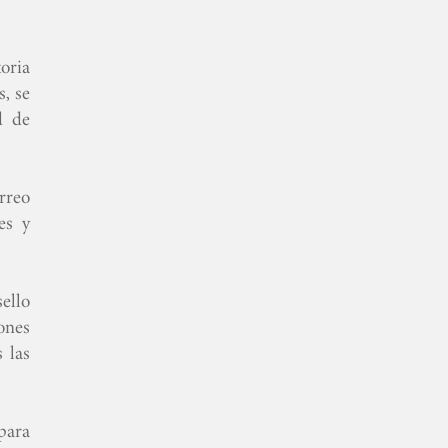
toria
s, se
d de
rreo
es y
ello
ones
 las
 para