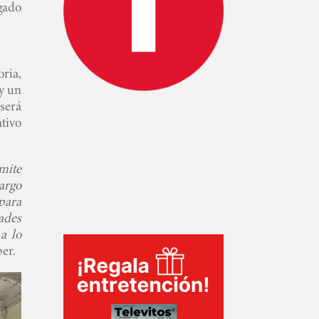
egado
ria,
 y un
 será
tivo
mite
largo
para
ades
a lo
er.