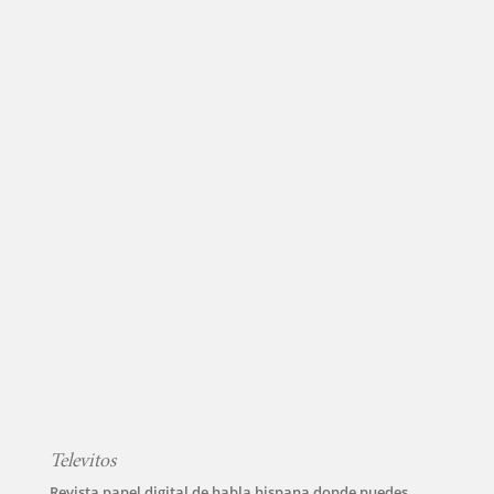
Televitos
Revista papel digital de habla hispana donde puedes