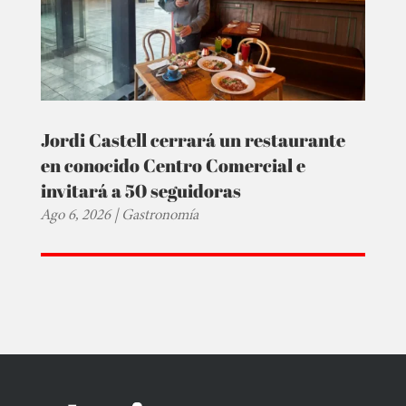
Jordi Castell cerrará un restaurante
en conocido Centro Comercial e
invitará a 50 seguidoras
Ago 6, 2026
|
Gastronomía