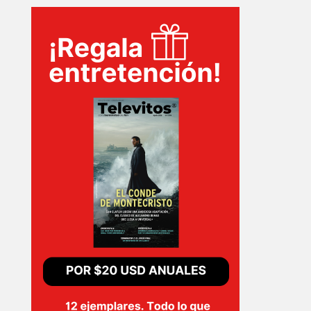
INICIO
PELICULAS
SERIES
TECNOVITOS
T-
PLUS
EVENTOS