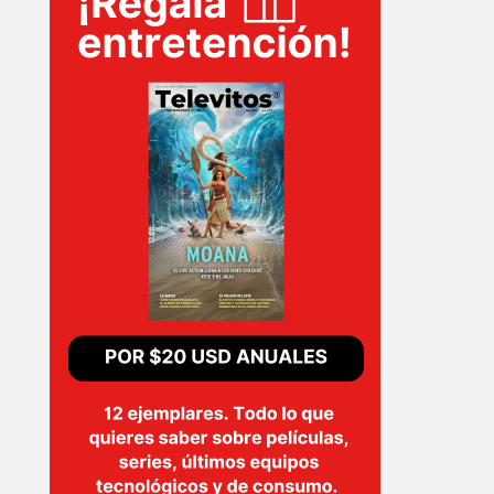
INICIO
PELICULAS
SERIES
TECNOVITOS
T-
PLUS
EVENTOS