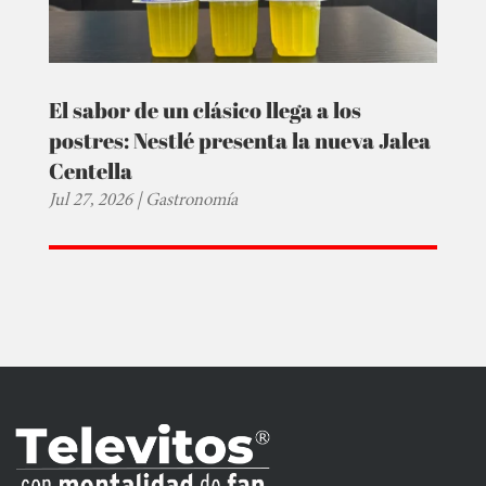
El sabor de un clásico llega a los
postres: Nestlé presenta la nueva Jalea
Centella
Jul 27, 2026
|
Gastronomía