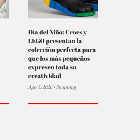
e
Día del Niño: Crocs y
LEGO presentan la
colección perfecta para
que los más pequeños
expresen toda su
creatividad
Ago 5, 2026
|
Shopping