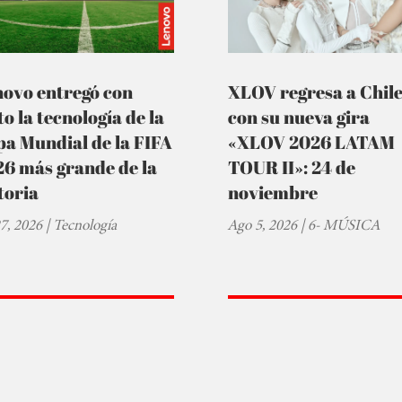
novo entregó con
XLOV regresa a Chil
to la tecnología de la
con su nueva gira
a Mundial de la FIFA
«XLOV 2026 LATAM
6 más grande de la
TOUR II»: 24 de
toria
noviembre
27, 2026
|
Tecnología
Ago 5, 2026
|
6- MÚSICA