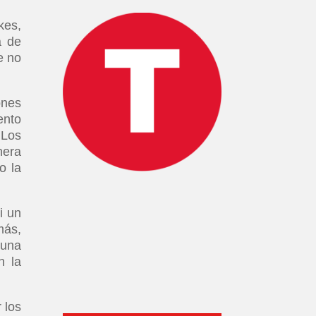
kes,
a de
e no
ones
ento
 Los
nera
o la
i un
más,
 una
n la
 los