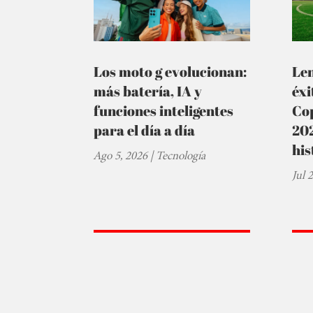
Los moto g evolucionan:
Le
más batería, IA y
éxi
funciones inteligentes
Cop
para el día a día
202
his
Ago 5, 2026
|
Tecnología
Jul 