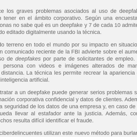
ce los graves problemas asociados al uso de deepfa
tener en el ámbito corporativo. Según una encuest
sonas no sabe qué es un deepfake y 7 de cada 10 admit
o editado digitalmente usando la técnica.
o terreno en todo el mundo por su impacto en situaci
n comunicado reciente de la FBI advierte sobre el aum
uso de
deepfakes
por parte de solicitantes de empleo.
a persona con videos e imágenes alterados de ma
istancia. La técnica les permite recrear la apariencia 
teligencia artificial.
tratar a un deepfake puede generar serios problemas s
ación corporativa confidencial y datos de clientes. Ade
a seguridad de los datos de una empresa y, en caso de
pueda llevar al estafador ante la justicia. Además, co
s resulta difícil identificar el fraude.
ciberdelincuentes utilizan este nuevo método para burlar