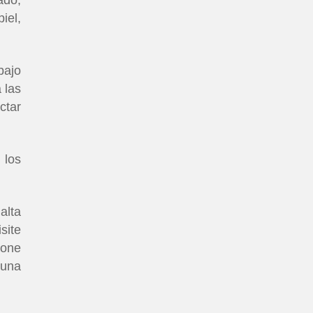
iel,
bajo
 las
ctar
 los
alta
site
ione
 una