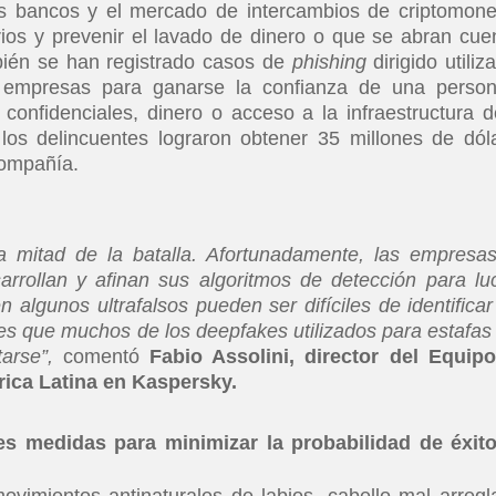
 los bancos y el mercado de intercambios de criptomon
arios y prevenir el lavado de dinero o que se abran cue
bién se han registrado casos de
phishing
dirigido utiliz
de empresas para ganarse la confianza de una perso
onfidenciales, dinero o acceso a la infraestructura d
 los delincuentes lograron obtener 35 millones de dól
 compañía.
a mitad de la batalla. Afortunadamente, las empresa
rrollan y afinan sus algoritmos de detección para lu
 algunos ultrafalsos pueden ser difíciles de identificar
a es que muchos de los deepfakes utilizados para estafas 
arse”,
comentó
Fabio Assolini, director del Equip
rica Latina en Kaspersky.
s medidas para minimizar la probabilidad de éxit
vimientos antinaturales de labios, cabello mal arregl