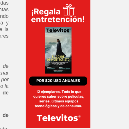
edas
ntas
ando
na y
e la
ares
s de
char
 por
o la
o de
o de
ado,