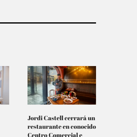
Jordi Castell cerrará un
restaurante en conocido
Centro Comercial e