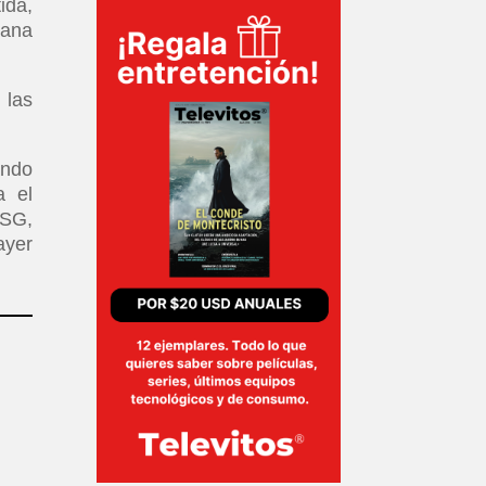
ida,
gana
 las
ando
a el
PSG,
ayer