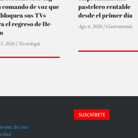
n comando de voz que
pastelero rentable
sbloquea sus TVs
desde el primer día
a el regreso de He-
Ago 6, 2026
|
Gastronomía
n
5, 2026
|
Tecnología
SUSCRÍBETE
erales de Uso
acidad