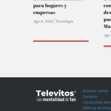
para hogares y
co
empresas
de
par
Ago 6, 2026
|
Tecnología
Ma
Ago 
Quienes somos
Contacto
Condiciones Gen
Políticas de Priv