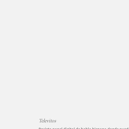
Televitos
Revista papel digital de habla hispana donde puede