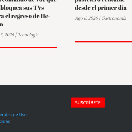
sbloquea sus TVs
desde el primer día
a el regreso de He-
Ago 6, 2026
|
Gastronomía
n
5, 2026
|
Tecnología
SUSCRÍBETE
erales de Uso
acidad