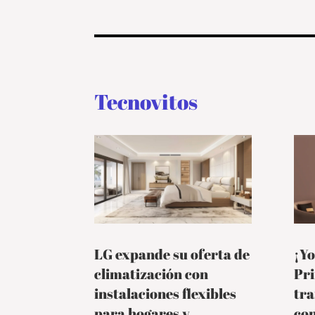
Tecnovitos
LG expande su oferta de
¡Yo
climatización con
Pr
instalaciones flexibles
tra
para hogares y
co