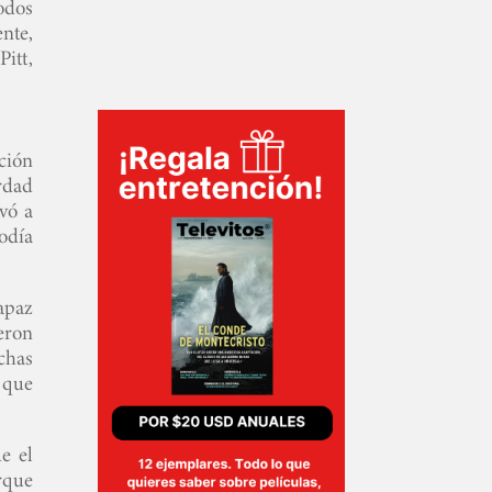
odos
nte,
itt,
ción
rdad
evó a
odía
apaz
ieron
chas
o que
e el
rque