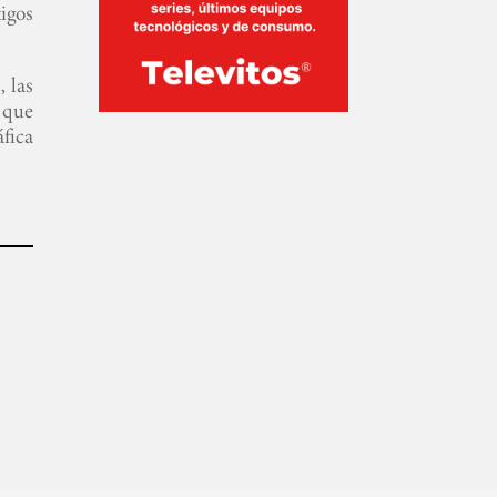
tigos
 las
 que
fica