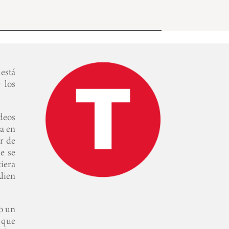
está
 los
deos
a en
or de
e se
tiera
lien
vo un
 que