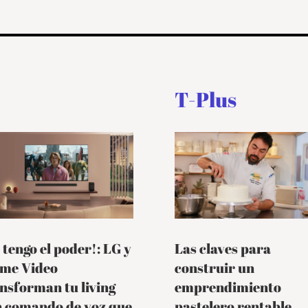
T-Plus
 tengo el poder!: LG y
Las claves para
ime Video
construir un
nsforman tu living
emprendimiento
n comando de voz que
pastelero rentable