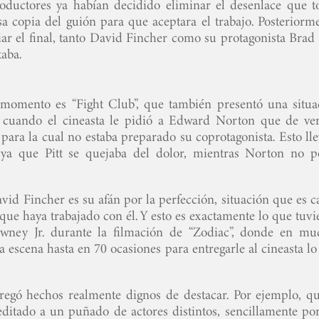
productores ya habían decidido eliminar el desenlace que t
a copia del guión para que aceptara el trabajo. Posteriorme
r el final, tanto David Fincher como su protagonista Brad P
taba.
 momento es “Fight Club”, que también presentó una situa
 cuando el cineasta le pidió a Edward Norton que de ve
n para la cual no estaba preparado su coprotagonista. Esto ll
 ya que Pitt se quejaba del dolor, mientras Norton no p
vid Fincher es su afán por la perfección, situación que es c
r que haya trabajado con él. Y esto es exactamente lo que tuv
wney Jr. durante la filmación de “Zodiac”, donde en mu
a escena hasta en 70 ocasiones para entregarle al cineasta l
regó hechos realmente dignos de destacar. Por ejemplo, qu
reditado a un puñado de actores distintos, sencillamente po