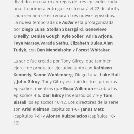
divididos en cuatro entregas de tres episodios cada
una. La primera entrega se estrenará el 22 de abril y
cada semana se estrenarán tres nuevos episodios.
La nueva temporada de
Andor
está protagonizada
por
Diego Luna
,
Stellan Skarsgård
,
Genevieve
O’Reilly
,
Denise Gough
,
Kyle Soller
,
Adria Arjona
,
Faye Marsay,Varada Sethu
,
Elizabeth Dulau,Alan
Tudyk,
con
Ben Mendelsohn
y
Forest Whitaker
.
La serie fue creada por Tony Gilroy, que también
ejerce de productor ejecutivo junto con
Kathleen
Kennedy
,
Sanne Wohlenberg
, Diego Luna,
Luke Hull
y
John Gilroy
. Tony Gilroy escribió los tres primeros
episodios, mientras que
Beau Willimon
escribió los
episodios 4-6,
Dan Gilroy l
os episodios 7-9 y
Tom
Bissell
los episodios 10-12. Los directores de la serie
son
Ariel Kleiman
(capítulos 1-6),
Janus Metz
(capítulos 7-9) y
Alonso Ruizpalacios
(capítulos 10-
12).