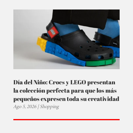
Día del Niño: Crocs y LEGO presentan
la colección perfecta para que los más
pequeños expresen toda su creatividad
Ago 5, 2026
|
Shopping