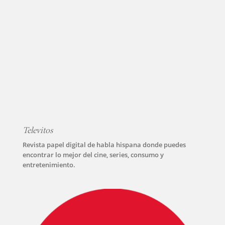
INICIO
PELICULAS
Televitos
SERIES
Revista papel digital de habla hispana donde puedes
encontrar lo mejor del cine, series, consumo y
TECNOVITOS
entretenimiento.
T-
PLUS