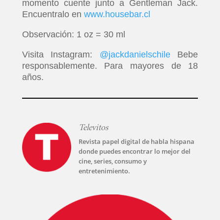
momento cuente junto a Gentleman Jack.
Encuentralo en
www.housebar.cl
INICIO
Observación: 1 oz = 30 ml
Visita Instagram:
@jackdanielschile
Bebe
PELICULAS
responsablemente. Para mayores de 18
años.
SERIES
TECNOVITOS
Televitos
Revista papel digital de habla hispana
T-
donde puedes encontrar lo mejor del
PLUS
cine, series, consumo y
entretenimiento.
EVENTOS