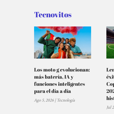
Tecnovitos
Los moto g evolucionan:
Le
más batería, IA y
éxi
funciones inteligentes
Cop
para el día a día
202
his
Ago 5, 2026
|
Tecnología
Jul 