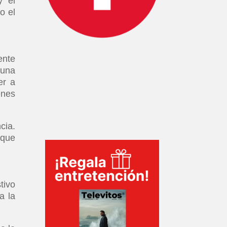
y el
o el
ente
 una
er a
enes
cia.
 que
tivo
a la