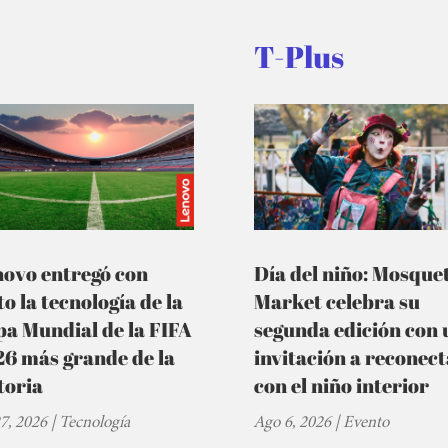
T-Plus
novo entregó con
Día del niño: Mosque
to la tecnología de la
Market celebra su
a Mundial de la FIFA
segunda edición con 
6 más grande de la
invitación a reconec
toria
con el niño interior
27, 2026
|
Tecnología
Ago 6, 2026
|
Evento