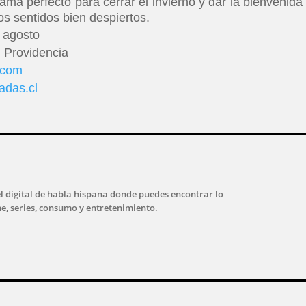
a perfecto para cerrar el invierno y dar la bienvenida 
s sentidos bien despiertos.
 agosto
0, Providencia
.com
adas.cl
l digital de habla hispana donde puedes encontrar lo
ne, series, consumo y entretenimiento.