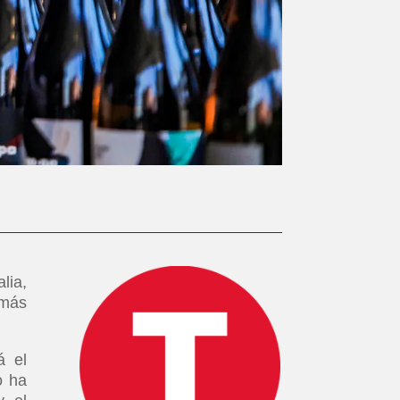
lia,
 más
á el
o ha