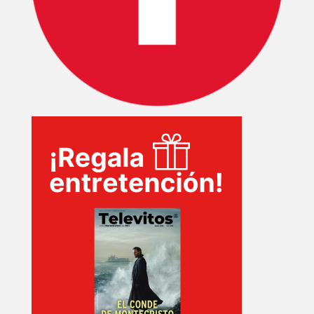
INICIO
PELICULAS
SERIES
TECNOVITOS
T-
PLUS
EVENTOS