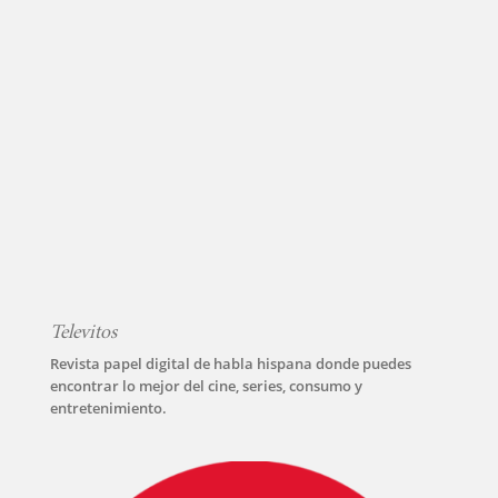
INICIO
PELICULAS
Televitos
SERIES
Revista papel digital de habla hispana donde puedes
encontrar lo mejor del cine, series, consumo y
entretenimiento.
TECNOVITOS
T-