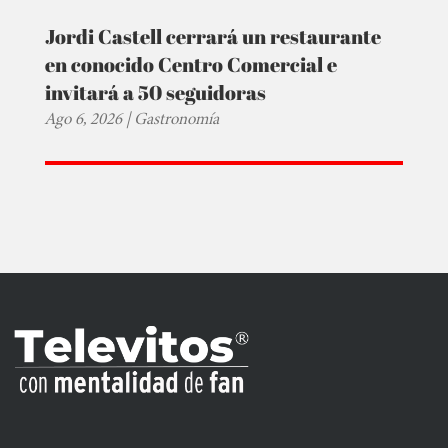
Jordi Castell cerrará un restaurante
en conocido Centro Comercial e
invitará a 50 seguidoras
Ago 6, 2026
|
Gastronomía