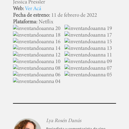
Jessica Pressler
Web:
Ver Acá
SERIES
Fecha de estreno:
11 de febrero de 2022
Plataforma:
Netflix
TECNOVITOS
T-
PLUS
EVENTOS
Lya Rosén Danús
Periodista y comentarista de cine,