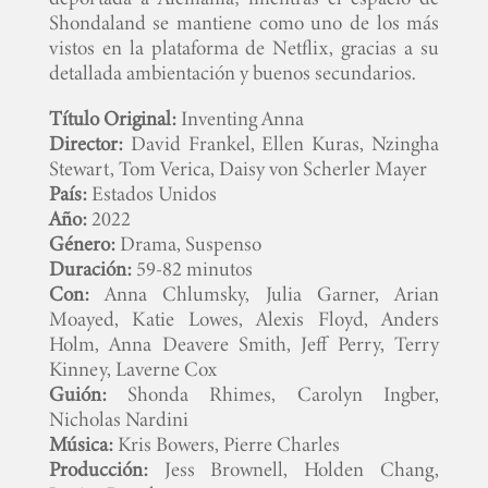
Shondaland se mantiene como uno de los más
vistos en la plataforma de Netflix, gracias a su
detallada ambientación y buenos secundarios.
Título Original:
Inventing Anna
Director:
David Frankel, Ellen Kuras, Nzingha
Stewart, Tom Verica, Daisy von Scherler Mayer
País:
Estados Unidos
Año:
2022
Género:
Drama, Suspenso
Duración:
59-82 minutos
Con:
Anna Chlumsky, Julia Garner, Arian
Moayed, Katie Lowes, Alexis Floyd, Anders
Holm, Anna Deavere Smith, Jeff Perry, Terry
Kinney, Laverne Cox
Guión:
Shonda Rhimes, Carolyn Ingber,
INICIO
Nicholas Nardini
Música:
Kris Bowers, Pierre Charles
Producción:
Jess Brownell, Holden Chang,
PELICULAS