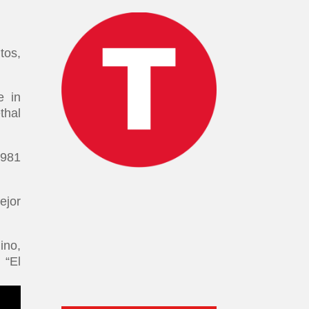
tos,
e in
thal
1981
ejor
ino,
 “El