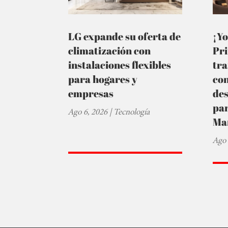
LG expande su oferta de
¡Yo
climatización con
Pr
instalaciones flexibles
tra
para hogares y
co
empresas
de
par
Ago 6, 2026
|
Tecnología
Ma
Ago 