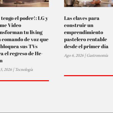
 tengo el poder!: LG y
Las claves para
ime Video
construir un
nsforman tu living
emprendimiento
n comando de voz que
pastelero rentable
sbloquea sus TVs
desde el primer día
a el regreso de He-
Ago 6, 2026
|
Gastronomía
n
5, 2026
|
Tecnología