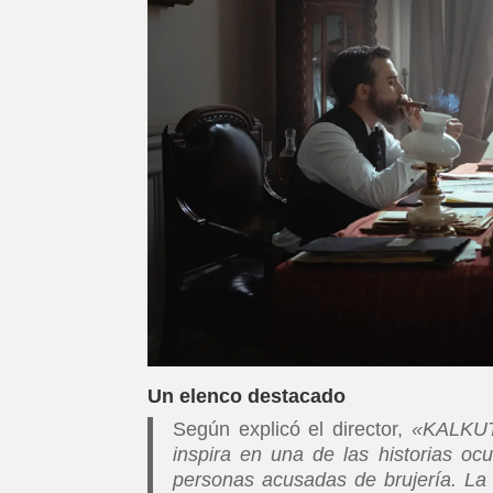
Un elenco destacado
Según explicó el director,
«KALKUTU
inspira en una de las historias ocu
personas acusadas de brujería. La 