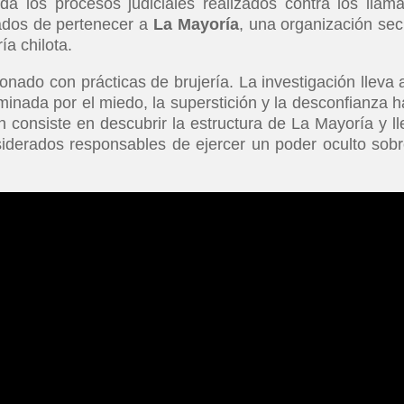
da los procesos judiciales realizados contra los llam
sados de pertenecer a
La Mayoría
, una organización sec
ría chilota.
nado con prácticas de brujería. La investigación lleva 
ominada por el miedo, la superstición y la desconfianza h
ón consiste en descubrir la estructura de La Mayoría y ll
siderados responsables de ejercer un poder oculto sobr