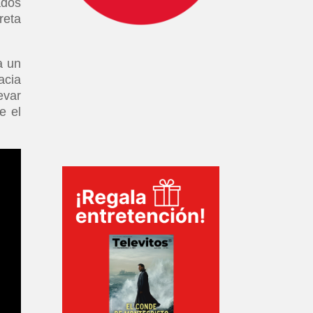
ados
reta
a un
acia
evar
e el