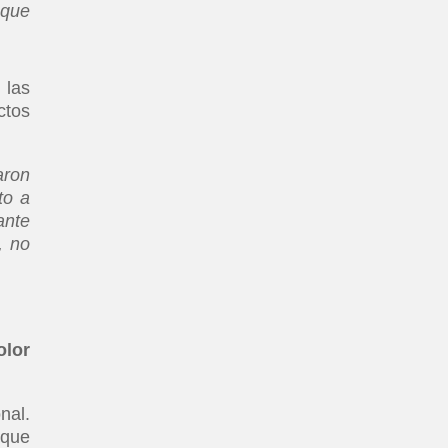
 que
 las
ctos
aron
to a
ante
, no
olor
nal.
 que