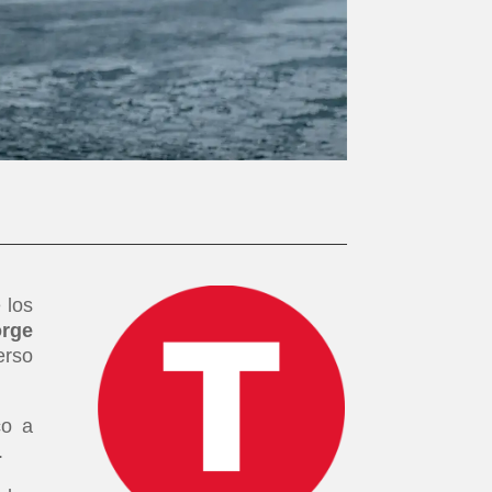
 los
orge
erso
co a
.