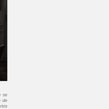
e se
o de
rios