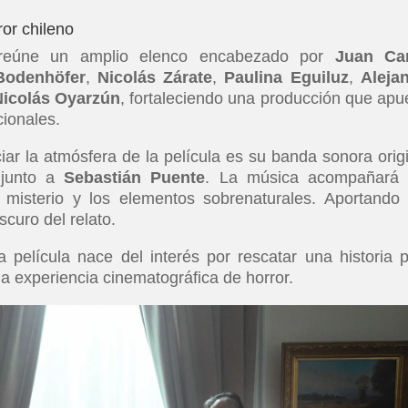
or chileno
eúne un amplio elenco encabezado por
Juan Car
Bodenhöfer
,
Nicolás Zárate
,
Paulina Eguiluz
,
Aleja
Nicolás Oyarzún
, fortaleciendo una producción que apu
cionales.
r la atmósfera de la película es su banda sonora origi
junto a
Sebastián Puente
. La música acompañará
 misterio y los elementos sobrenaturales. Aportando
scuro del relato.
 película nace del interés por rescatar una historia 
na experiencia cinematográfica de horror.