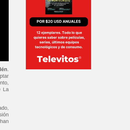
lén
.
ptar
nto,
e La
ado,
sión
 han