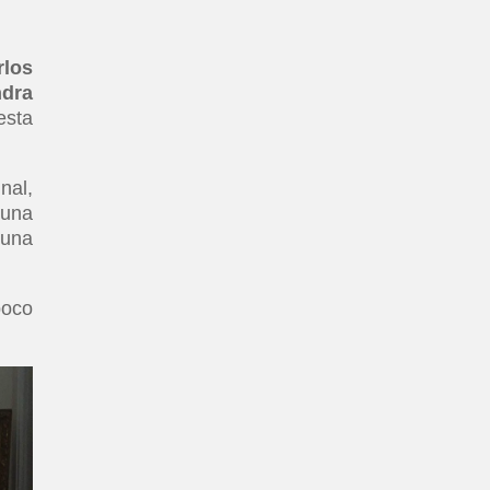
los
ndra
esta
nal,
 una
 una
poco