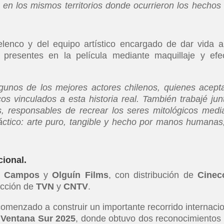
, en los mismos territorios donde ocurrieron los hechos
elenco y del equipo artístico encargado de dar vida a
 presentes en la película mediante maquillaje y efe
lgunos de los mejores actores chilenos, quienes acept
os vinculados a esta historia real. También trabajé jun
os, responsables de recrear los seres mitológicos medi
ráctico: arte puro, tangible y hecho por manos humanas
cional.
l Campos
y
Olguín Films
, con distribución de
Cinec
ucción de
TVN
y
CNTV
.
comenzado a construir un importante recorrido internacio
 Ventana Sur 2025
, donde obtuvo dos reconocimientos