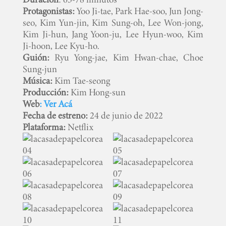
Protagonistas:
Yoo Ji-tae, Park Hae-soo, Jun Jong-
seo, Kim Yun-jin, Kim Sung-oh, Lee Won-jong,
Kim Ji-hun, Jang Yoon-ju, Lee Hyun-woo, Kim
Ji-hoon, Lee Kyu-ho.
Guión:
Ryu Yong-jae, Kim Hwan-chae, Choe
Sung-jun
Música:
Kim Tae-seong
Producción:
Kim Hong-sun
Web
: Ver Acá
Fecha de estreno:
24 de junio de 2022
Plataforma:
Netflix
INICIO
PELICULAS
SERIES