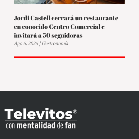
Jordi Castell cerrará un restaurante
en conocido Centro Comercial e
invitará a 50 seguidoras
Ago 6, 2026
|
Gastronomía