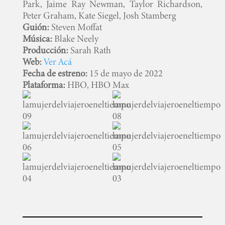
INICIO
Park, Jaime Ray Newman, Taylor Richardson,
Peter Graham, Kate Siegel, Josh Stamberg
Guión:
Steven Moffat
PELICULAS
Música:
Blake Neely
Producción:
Sarah Rath
SERIES
Web:
Ver Acá
Fecha de estreno:
15 de mayo de 2022
Plataforma:
HBO, HBO Max
TECNOVITOS
T-
PLUS
EVENTOS