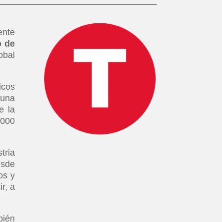
ente
o de
obal
icos
 una
e la
.000
tria
esde
os y
r, a
bién