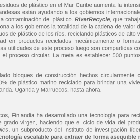
esiduos de plástico en el Mar Caribe aumenta la intens
andesas están ayudando a los gobiernos internacional
la contaminación del plástico.
RiverRecycle
,
que trabaj
iona a los gobiernos la totalidad de la cadena de valor d
s de plástico de los ríos, reciclando plásticos de alto v
lidad en productos reciclados mecánicamente o forma
 Las utilidades de este proceso luego son compartidas co
el proceso circular. La meta es establecer 500 punto
lado bloques de construcción hechos circularmente 
% de plástico marino reciclado para brindar una vivi
uanda, Uganda y Marruecos, hasta ahora.
icos, Finlandia ha desarrollado una tecnología para reci
e grado virgen, haciendo que el ciclo de vida del prod
gies
, un subproducto del instituto de investigación líde
cnología escalable para extraer de forma asequible