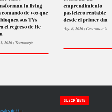
nsforman tu living
emprendimiento
n comando de voz que
pastelero rentable
sbloquea sus TVs
desde el primer día
a el regreso de He-
Ago 6, 2026
|
Gastronomía
n
5, 2026
|
Tecnología
SUSCRÍBETE
erales de Uso