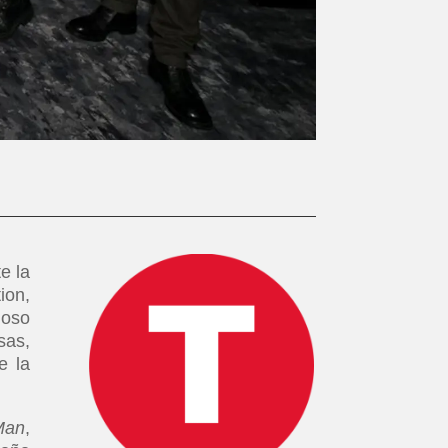
e la
ion,
ioso
sas,
e la
Man
,