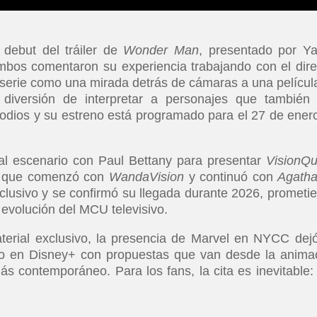
 debut del tráiler de
Wonder Man
, presentado por Y
mbos comentaron su experiencia trabajando con el dire
a serie como una mirada detrás de cámaras a una películ
diversión de interpretar a personajes que también
odios y su estreno está programado para el 27 de ener
al escenario con Paul Bettany para presentar
VisionQu
ía que comenzó con
WandaVision
y continuó con
Agath
clusivo y se confirmó su llegada durante 2026, prometi
 evolución del MCU televisivo.
aterial exclusivo, la presencia de Marvel en NYCC dej
o en Disney+ con propuestas que van desde la anima
s contemporáneo. Para los fans, la cita es inevitable: