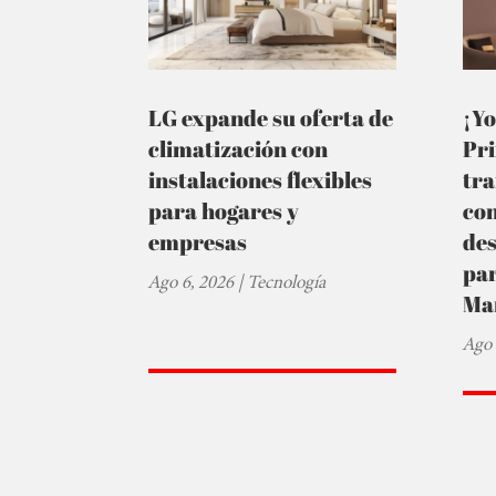
LG expande su oferta de
¡Yo
climatización con
Pr
instalaciones flexibles
tra
para hogares y
co
empresas
de
par
Ago 6, 2026
|
Tecnología
Ma
Ago 