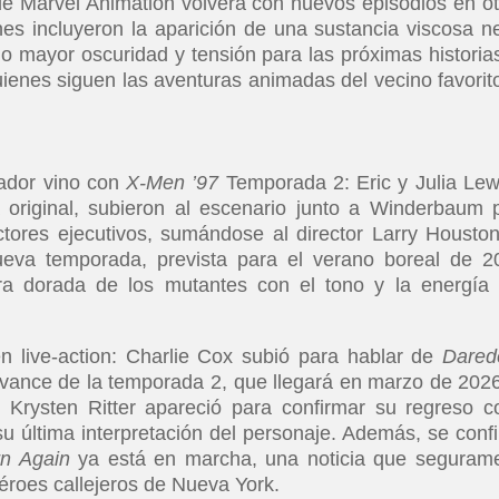
de Marvel Animation volverá con nuevos episodios en o
es incluyeron la aparición de una sustancia viscosa n
ndo mayor oscuridad y tensión para las próximas historia
ienes siguen las aventuras animadas del vecino favorit
vador vino con
X-Men ’97
Temporada 2: Eric y Julia Lew
a original, subieron al escenario junto a Winderbaum 
tores ejecutivos, sumándose al director Larry Houston
ueva temporada, prevista para el verano boreal de 2
ra dorada de los mutantes con el tono y la energía
n live-action: Charlie Cox subió para hablar de
Darede
vance de la temporada 2, que llegará en marzo de 2026
Krysten Ritter apareció para confirmar su regreso 
u última interpretación del personaje. Además, se conf
rn Again
ya está en marcha, una noticia que seguram
éroes callejeros de Nueva York.