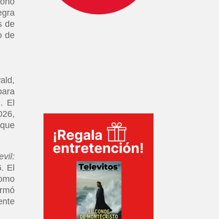
toño
egra
s de
o de
ald,
para
. El
026,
 que
vil:
. El
como
irmó
ente