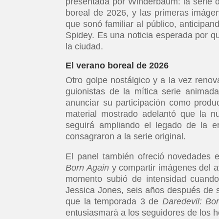
presentada por Winderbaum: la serie 
boreal de 2026, y las primeras imágen
que sonó familiar al público, anticipa
Spidey. Es una noticia esperada por qu
la ciudad.
El verano boreal de 2026
Otro golpe nostálgico y a la vez reno
guionistas de la mítica serie animad
anunciar su participación como produc
material mostrado adelantó que la n
seguirá ampliando el legado de la e
consagraron a la serie original.
El panel también ofreció novedades e
Born Again
y compartir imágenes del a
momento subió de intensidad cuando 
Jessica Jones, seis años después de s
que la temporada 3 de
Daredevil: Bo
entusiasmará a los seguidores de los h