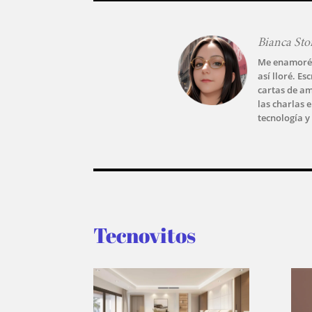
Bianca Sto
Me enamoré d
así lloré. Es
cartas de am
las charlas 
tecnología y
Tecnovitos