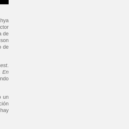
ahya
ctor
a de
 son
o de
est
.
a En
endo
ó un
ción
 hay