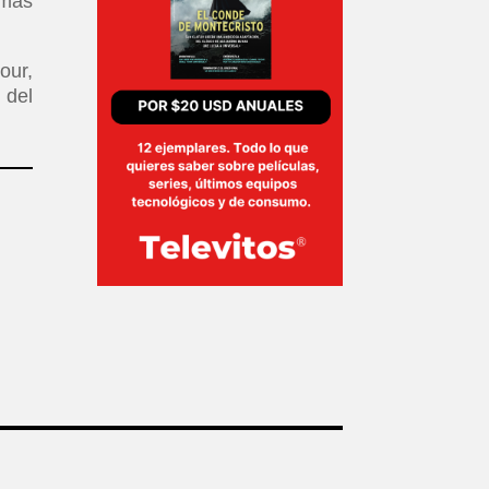
 más
our,
 del