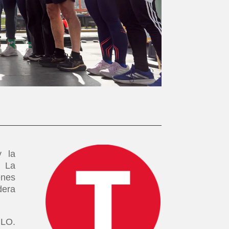
y la
. La
enes
dera
ILO.