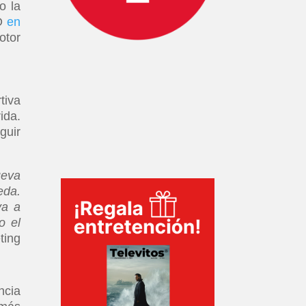
o la
LO
en
otor
tiva
ida.
guir
ueva
eda.
va a
o el
ting
ncia