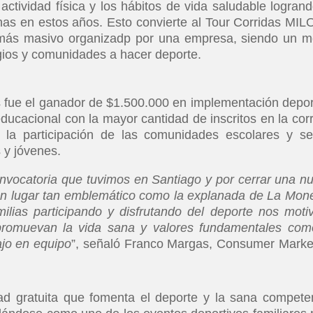
tividad física y los hábitos de vida saludable logrand
nas en estos años. Esto convierte al Tour Corridas MI
ás masivo organizadp por una empresa, siendo un m
legios y comunidades a hacer deporte.
 fue el ganador de $1.500.000 en implementación depor
educacional con la mayor cantidad de inscritos en la corr
 la participación de las comunidades escolares y se
 y jóvenes.
onvocatoria que tuvimos en Santiago y por cerrar una n
un lugar tan emblemático como la explanada de La Mon
ilias participando y disfrutando del deporte nos moti
 promuevan la vida sana y valores fundamentales com
ajo en equipo
”, señaló Franco Margas, Consumer Marke
ad gratuita que fomenta el deporte y la sana compete