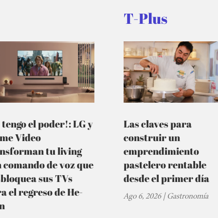
T-Plus
 tengo el poder!: LG y
Las claves para
ime Video
construir un
nsforman tu living
emprendimiento
n comando de voz que
pastelero rentable
sbloquea sus TVs
desde el primer día
a el regreso de He-
Ago 6, 2026
|
Gastronomía
n