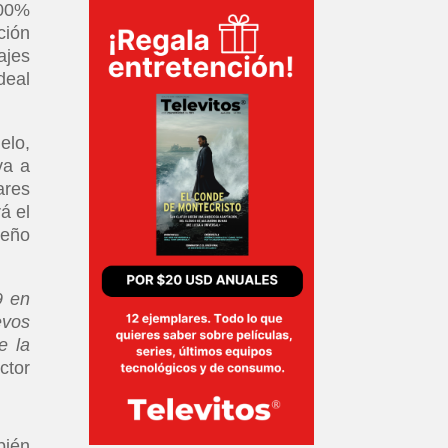
100%
ción
ajes
deal
elo,
va a
ares
á el
seño
9 en
evos
e la
ctor
bién