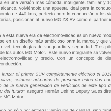
a en una versión más cómoda, inteligente, familiar y 
 alcance, volviéndolo una apuesta ideal para la conduc
mía de 440 kms, perfecto para la conducción y los vi
terías, posicionan al nuevo MG ZS EV como el partner i
a a esta nueva era de electromovilidad es un nuevo mod
irse en un diseño más ambicioso para la marca y que 
nivel, tecnologías de vanguardia y seguridad. Tres pil
de los autos MG Motor. Este nuevo integrante se volver
a, electromovilidad y precio. Con un concepto de di
 conducción.
 lanzar el primer SUV completamente eléctrico el 201
o plazo, estamos ad-portas de presentar estos dos nu
io de la nueva generación de vehículos de este tipo d
C del futuro”,
aseguró Hernán Delfino Deputy Sales dire
de MG Motor.
do no sólo por entregar vehículos de calidad, sino tam