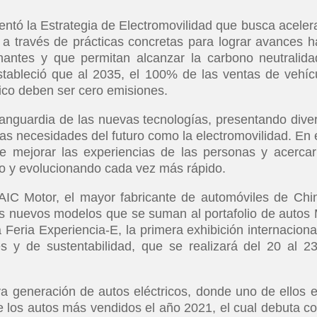
entó la Estrategia de Electromovilidad que busca acelera
 a través de prácticas concretas para lograr avances h
nantes y que permitan alcanzar la carbono neutralida
stableció que al 2035, el 100% de las ventas de vehíc
lico deben ser cero emisiones.
vanguardia de las nuevas tecnologías, presentando dive
las necesidades del futuro como la electromovilidad. En 
e mejorar las experiencias de las personas y acercar
do y evolucionando cada vez más rápido.
IC Motor, el mayor fabricante de automóviles de Chi
os nuevos modelos que se suman al portafolio de autos
 Feria Experiencia-E, la primera exhibición internaciona
es y de sustentabilidad, que se realizará del 20 al 2
 generación de autos eléctricos, donde uno de ellos e
e los autos más vendidos el año 2021, el cual debuta co