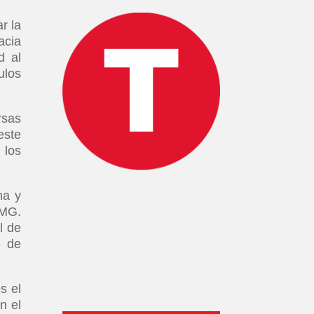
r la
acia
d al
ulos
rsas
este
 los
na y
 MG.
l de
3 de
s el
n el