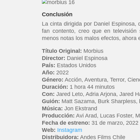
Conclusión
La cinta dirigida por Daniel Espinosa, 
fan contento, creo que en televisión
menos notas los malos efectos, ahora el
Título Original:
Morbius
Director:
Daniel Espinosa
País:
Estados Unidos
Año:
2022
Género:
Acción, Aventura, Terror, Cie
Duración:
1 hora 44 minutos
Con:
Jared Leto, Adria Arjona, Jared H
Guión:
Matt Sazama, Burk Sharpless, 
Música:
Jon Ekstrand
Producción:
Avi Arad, Lucas Foster, 
Fecha de estreno:
31 de marzo, 2022
Web:
Instagram
Distribuidora:
Andes Films Chile