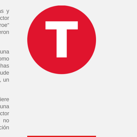
as y
ctor
roe”
eron
 una
como
chas
yude
, un
iere
 una
ctor
l no
ción