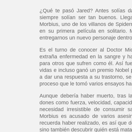
¿Qué te pasó Jared? Antes solías dar
siempre solían ser tan buenos. Llega
Morbius, uno de los villanos de Spide
en su primera película en solitario.
entregarnos un nuevo personaje dentr
Es el turno de conocer al Doctor Mi
extraña enfermedad en la sangre y ha
para otros que sufren como él. Así fu
vidas e incluso ganó un premio Nobel 
a dar una respuesta a su trastorno, s
proceso que le tomó varios ensayos has
Aunque debería haber muerto, tras l
dones como fuerza, velocidad, capaci
necesidad irresistible de consumir s
Morbius es acusado de varios asesin
recuerda haber realizado, es así que de
sino también descubrir quién está mat