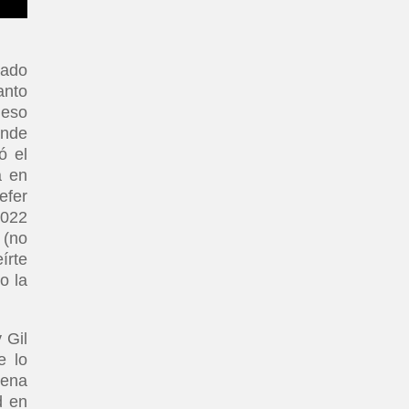
sado
anto
 eso
ande
ó el
a en
efer
2022
 (no
írte
o la
 Gil
e lo
uena
d en