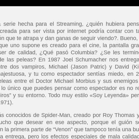
a serie hecha para el Streaming, ¿quién hubiera pen
reada para ser vista por internet podría contar con t
ón que te atrapa y dan ganas de seguir viendo?. Bueno,
que uno supone es creado para el cine, la pantalla gr
ser de calidad, ¿Qué pasó Columbia? ¿Se les termin
 de las peleas? En 1987 Joel Schumacher nos entreg
re dos vampiros, Michael (Jason Patric) y David (Ki
majestuosa, y tu como espectador sentías miedo, en 
eleas entre el Doctor Michael Morbius y sus enemigos
y lo único que puedes pensar como espectador es no re
piros” y su entorno. Todo muy estilo «Soy Leyenda» per
971).
 más conocidos de Spider-Man, creado por Roy Thomas y
mucho que desear en ese aspecto, porque el guión s
n la primera parte de “Venon” que tampoco tenía una b
a entrega, pero los efectos especiales de mala calida