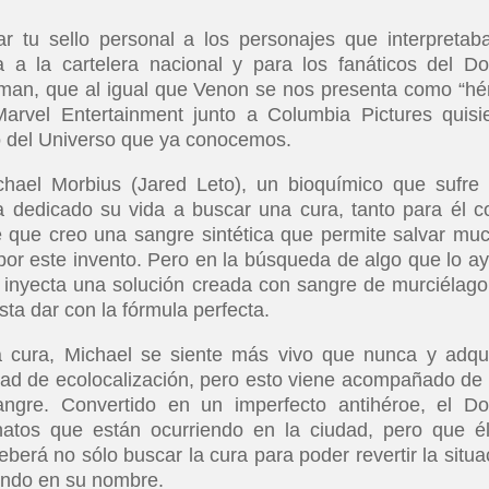
 tu sello personal a los personajes que interpretab
 a la cartelera nacional y para los fanáticos del Do
rman, que al igual que Venon se nos presenta como “hé
 Marvel Entertainment junto a Columbia Pictures quisi
o del Universo que ya conocemos.
chael Morbius (Jared Leto), un bioquímico que sufre
 dedicado su vida a buscar una cura, tanto para él 
e que creo una sangre sintética que permite salvar mu
por este invento. Pero en la búsqueda de algo que lo a
e inyecta una solución creada con sangre de murciélago
ta dar con la fórmula perfecta.
a cura, Michael se siente más vivo que nunca y adqu
dad de ecolocalización, pero esto viene acompañado de
angre. Convertido en un imperfecto antihéroe, el Do
atos que están ocurriendo en la ciudad, pero que é
berá no sólo buscar la cura para poder revertir la situa
ando en su nombre.