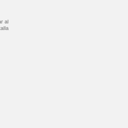
r al
alla