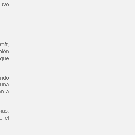
tuvo
oft,
bién
 que
endo
 una
an a
ius,
o el