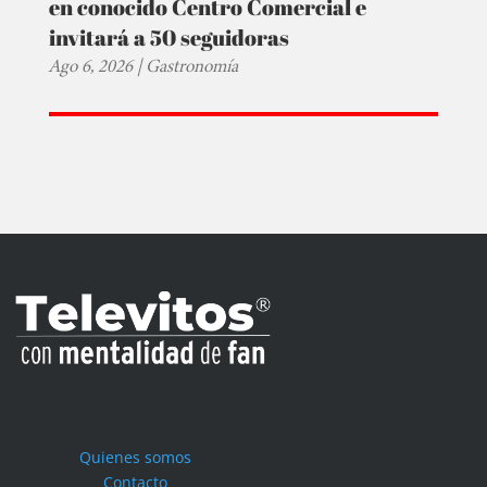
en conocido Centro Comercial e
invitará a 50 seguidoras
Ago 6, 2026
|
Gastronomía
Quienes somos
Contacto