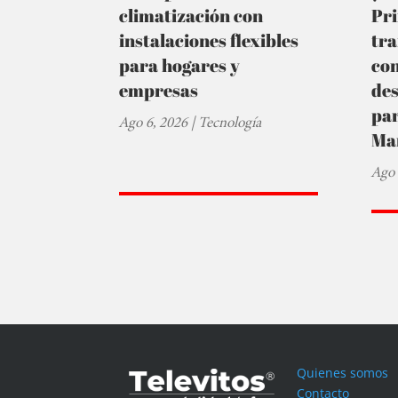
climatización con
Pr
instalaciones flexibles
tra
para hogares y
co
empresas
de
par
Ago 6, 2026
|
Tecnología
Ma
Ago 
Quienes somos
Contacto