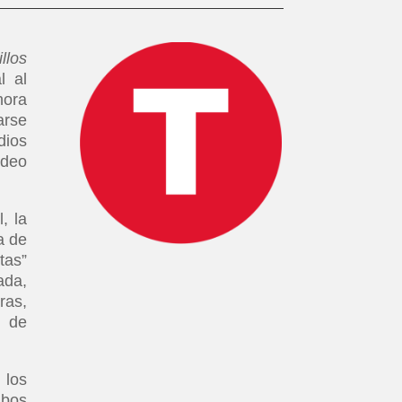
llos
l al
hora
arse
dios
ideo
, la
a de
tas”
ada,
ras,
o de
 los
mbos