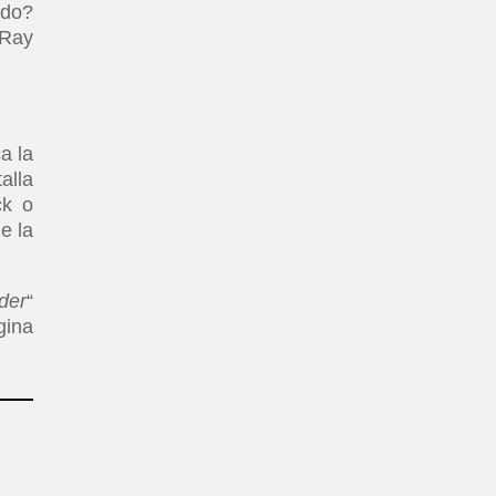
ndo?
-Ray
a la
alla
ck o
e la
der
“
gina