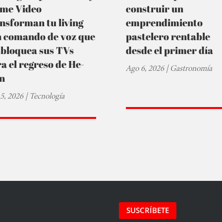
ime Video
construir un
nsforman tu living
emprendimiento
n comando de voz que
pastelero rentable
sbloquea sus TVs
desde el primer día
a el regreso de He-
Ago 6, 2026
|
Gastronomía
n
5, 2026
|
Tecnología
SUSCRÍBETE