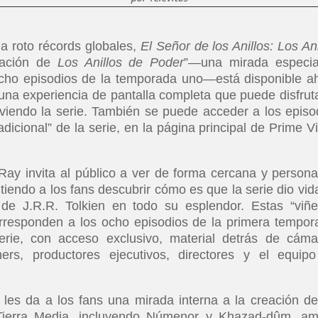
a roto récords globales,
El Señor de los Anillos: Los Ani
eación de
Los Anillos de Poder
”—una mirada especia
cho episodios de la temporada uno—está disponible a
una experiencia de pantalla completa que puede disfrut
viendo la serie. También se puede acceder a los episo
adicional” de la serie, en la página principal de Prime V
ay invita al público a ver de forma cercana y personal
iendo a los fans descubrir cómo es que la serie dio vid
de J.R.R. Tolkien en todo su esplendor. Estas “viñe
responden a los ocho episodios de la primera tempor
rie, con acceso exclusivo, material detrás de cáma
ers, productores ejecutivos, directores y el equip
” les da a los fans una mirada interna a la creación de
 Tierra Media, incluyendo Númenor y Khazad-dûm, a