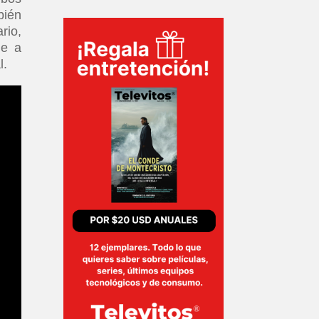
bién
rio,
je a
l.