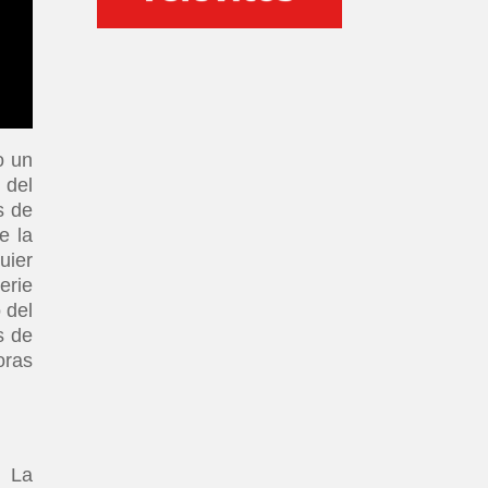
o un
 del
s de
e la
uier
serie
 del
s de
oras
. La