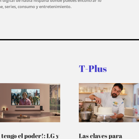
l digital de habla hispana donde puedes encontrar lo
ne, series, consumo y entretenimiento.
T-Plus
 tengo el poder!: LG y
Las claves para