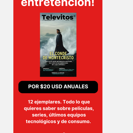
INICIO
PELICULAS
SERIES
TECNOVITOS
T-
PLUS
EVENTOS