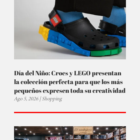
Día del Niño: Crocs y LEGO presentan
la colección perfecta para que los más
pequeños expresen toda su creatividad
Ago 5, 2026
|
Shopping