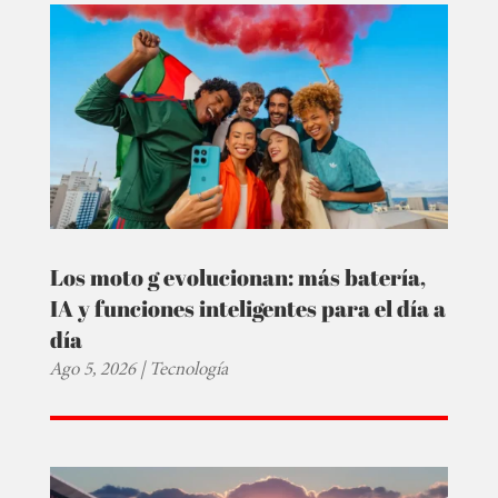
Los moto g evolucionan: más batería,
IA y funciones inteligentes para el día a
día
Ago 5, 2026
|
Tecnología