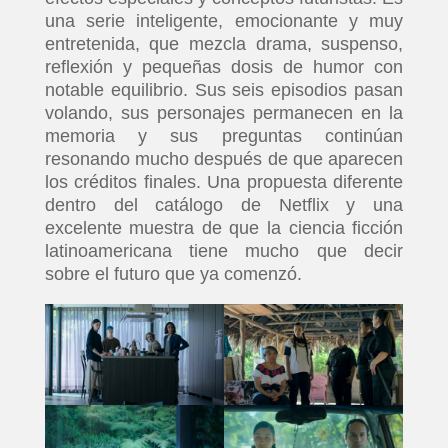
una serie inteligente, emocionante y muy
entretenida, que mezcla drama, suspenso,
reflexión y pequeñas dosis de humor con
notable equilibrio. Sus seis episodios pasan
INICIO
volando, sus personajes permanecen en la
memoria y sus preguntas continúan
PELICULAS
resonando mucho después de que aparecen
los créditos finales. Una propuesta diferente
dentro del catálogo de Netflix y una
SERIES
excelente muestra de que la ciencia ficción
latinoamericana tiene mucho que decir
TECNOVITOS
sobre el futuro que ya comenzó.
T-
PLUS
EVENTOS