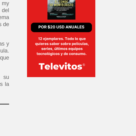
e my
 del
tema
s de
as y
ula.
 que
y su
s la