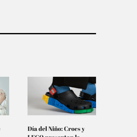
e
Día del Niño: Crocs y