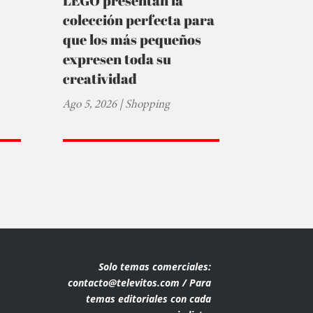
LEGO presentan la
colección perfecta para
que los más pequeños
expresen toda su
creatividad
Ago 5, 2026
|
Shopping
Solo temas comerciales:
contacto@televitos.com / Para
temas editoriales con cada