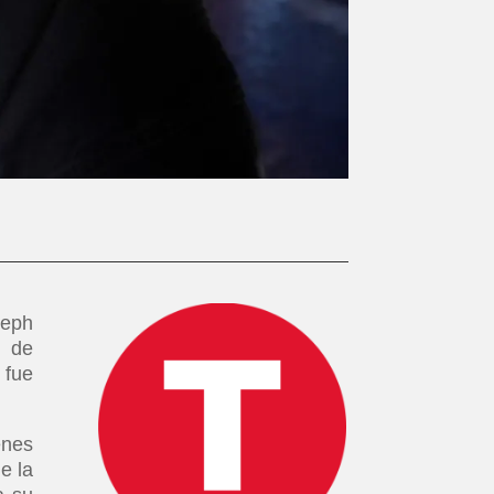
seph
a de
 fue
enes
e la