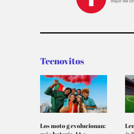
mejor del ci
Tecnovitos
Los moto g evolucionan:
Le