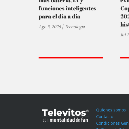
más batería, IA y
éxi
funciones inteligentes
Cop
para el día a día
202
his
Ago 5, 2026
|
Tecnología
Jul 
Quienes somos
Contacto
Condiciones Gen