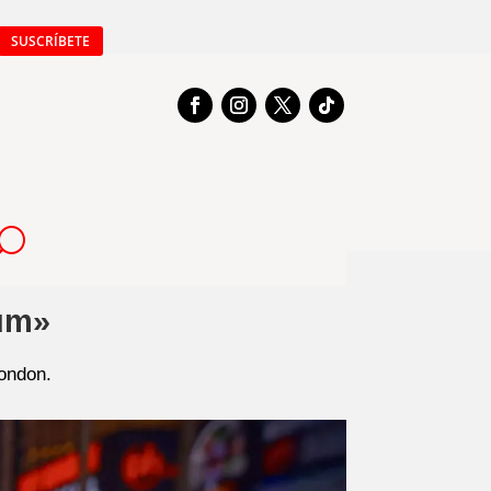
SUSCRÍBETE
bum»
Condon.