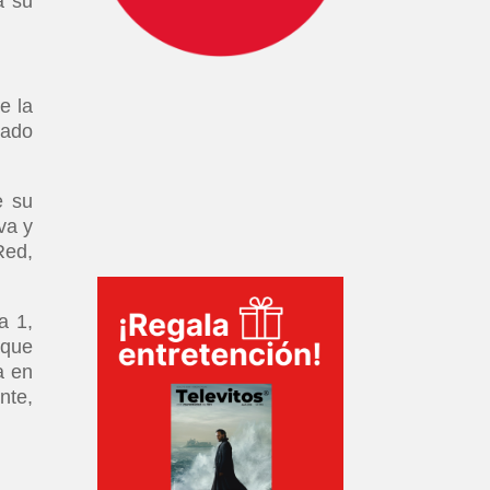
a su
e la
sado
e su
va y
Red,
a 1,
 que
a en
nte,