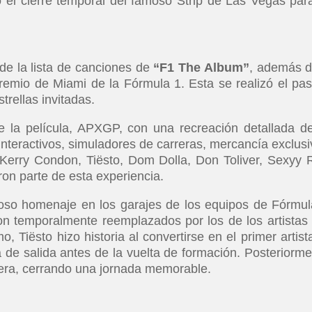
ió el cierre temporal del famoso Strip de Las Vegas par
de la lista de canciones de
“F1 The Album”
, además d
Premio de Miami de la Fórmula 1. Esta se realizó el pa
trellas invitadas.
 de la película, APXGP, con una recreación detallada d
 interactivos, simuladores de carreras, mercancía exclusi
Kerry Condon, Tiësto, Dom Dolla, Don Toliver, Sexyy 
on parte de esta experiencia.
ioso homenaje en los garajes de los equipos de Fórmul
on temporalmente reemplazados por los de los artistas
, Tiësto hizo historia al convertirse en el primer artist
a de salida antes de la vuelta de formación. Posteriorme
arrera, cerrando una jornada memorable.