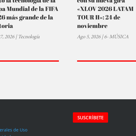
to la tecnología de la
con su nueva gira
a Mundial de la FIFA
«XLOV 2026 LATAM
6 más grande de la
TOUR II»: 24 de
toria
noviembre
27, 2026
|
Tecnología
Ago 5, 2026
|
6- MÚSICA
SUSCRÍBETE
erales de Uso