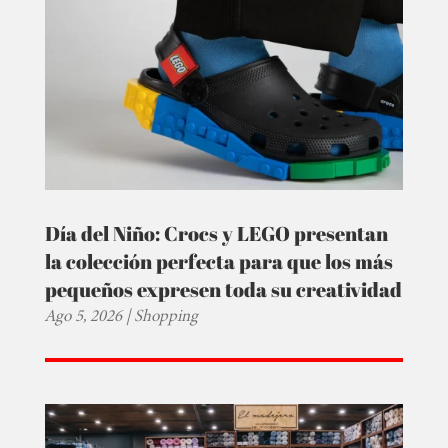
Día del Niño: Crocs y LEGO presentan
la colección perfecta para que los más
pequeños expresen toda su creatividad
Ago 5, 2026
|
Shopping