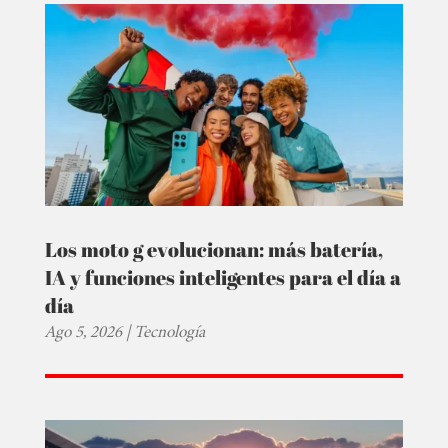
Los moto g evolucionan: más batería,
IA y funciones inteligentes para el día a
día
Ago 5, 2026
|
Tecnología