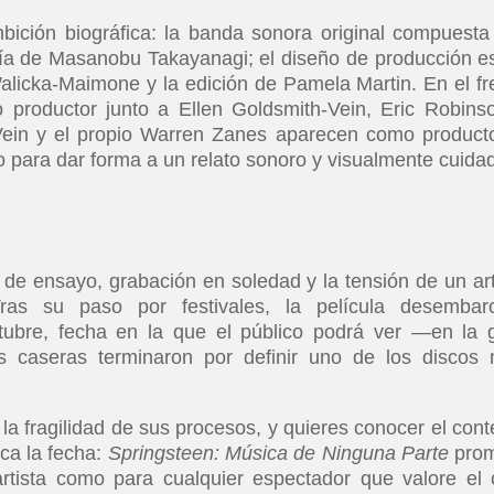
ición biográfica: la banda sonora original compuesta
fía de Masanobu Takayanagi; el diseño de producción e
Walicka-Maimone y la edición de Pamela Martin. En el fr
 productor junto a Ellen Goldsmith-Vein, Eric Robins
Vein y el propio Warren Zanes aparecen como product
 para dar forma a un relato sonoro y visualmente cuida
de ensayo, grabación en soledad y la tensión de un art
as su paso por festivales, la película desembar
tubre, fecha en la que el público podrá ver —en la 
 caseras terminaron por definir uno de los discos
la fragilidad de sus procesos, y quieres conocer el cont
ca la fecha:
Springsteen: Música de Ninguna Parte
prom
artista como para cualquier espectador que valore el 