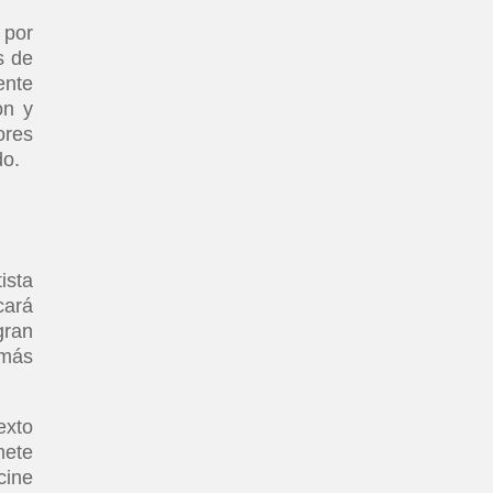
 por
s de
ente
on y
ores
do.
ista
cará
gran
 más
exto
ete
cine