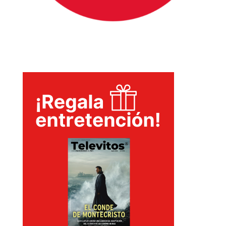
INICIO
PELICULAS
SERIES
TECNOVITOS
T-
PLUS
EVENTOS