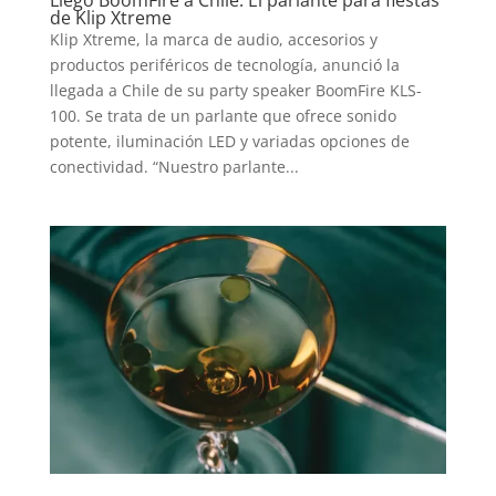
de Klip Xtreme
Klip Xtreme, la marca de audio, accesorios y
productos periféricos de tecnología, anunció la
INICIO
llegada a Chile de su party speaker BoomFire KLS-
100. Se trata de un parlante que ofrece sonido
potente, iluminación LED y variadas opciones de
PELICULAS
conectividad. “Nuestro parlante...
SERIES
TECNOVITOS
T-
PLUS
EVENTOS